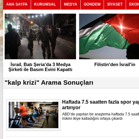
ANA SAYFA
KURUMSAL
MEDYA
GÜNDEM
SİYASET
EKO
İsrail, Batı Şeria'da 3 Medya
Filistin'den İsrail'in
Şirketi ile Basım Evini Kapattı
"kalp krizi" Arama Sonuçları
Haftada 7.5 saatten fazla spor yap
artırıyor
ABD’de yapılan bir araştırma haftada 7.5 saat
riskini ikiye katladığını ortaya çıkardı