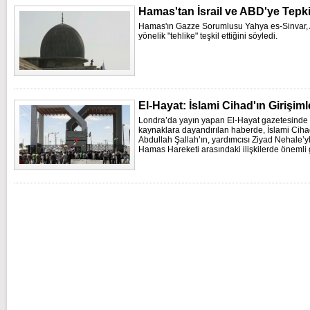
Hamas'tan İsrail ve ABD'ye Tepk
Hamas'ın Gazze Sorumlusu Yahya es-Sinvar, ABD 
yönelik "tehlike" teşkil ettiğini söyledi.
El-Hayat: İslami Cihad'ın Girişimle
Londra’da yayın yapan El-Hayat gazetesinde yer
kaynaklara dayandırılan haberde, İslami Cih
Abdullah Şallah’ın, yardımcısı Ziyad Nehale’yle
Hamas Hareketi arasındaki ilişkilerde önemli 