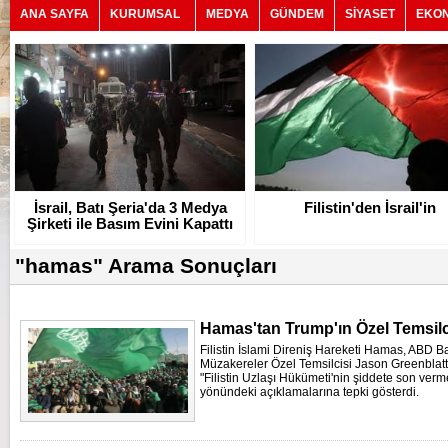
ANA SAYFA
KURUMSAL
MEDYA
GÜNDEM
SİYASET
EKO
İsrail, Batı Şeria'da 3 Medya
Filistin'den İsrail'in
Şirketi ile Basım Evini Kapattı
"hamas" Arama Sonuçları
Hamas'tan Trump'ın Özel Temsilc
Filistin İslami Direniş Hareketi Hamas, ABD 
Müzakereler Özel Temsilcisi Jason Greenblatt
"Filistin Uzlaşı Hükümeti'nin şiddete son vermes
yönündeki açıklamalarına tepki gösterdi.