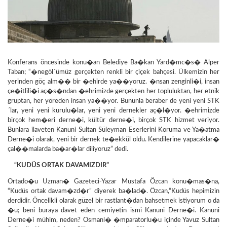
Konferans öncesinde konu�an Belediye Ba�kan Yard�mc�s� Alper
Taban; “�negöl´ümüz gerçekten renkli bir çiçek bahçesi. Ülkemizin her
yerinden göç alm�� bir �ehirde ya��yoruz. �nsan zenginli�i, insan
çe�itlili�i aç�s�ndan �ehrimizde gerçekten her topluluktan, her etnik
gruptan, her yöreden insan ya��yor. Bununla beraber de yeni yeni STK
´lar, yeni yeni kurulu�lar, yeni yeni dernekler aç�l�yor. �ehrimizde
birçok hem�eri derne�i, kültür derne�i, birçok STK hizmet veriyor.
Bunlara ilaveten Kanuni Sultan Süleyman Eserlerini Koruma ve Ya�atma
Derne�i olarak, yeni bir dernek te�ekkül oldu. Kendilerine yapacaklar�
çal��malarda ba�ar�lar diliyoruz” dedi.
“KUDÜS ORTAK DAVAMIZDIR”
Ortado�u Uzman� Gazeteci-Yazar Mustafa Özcan konu�mas�na,
“Kudüs ortak davam�zd�r” diyerek ba�lad�. Özcan,“Kudüs hepimizin
derdidir. Öncelikli olarak güzel bir rastlant�dan bahsetmek istiyorum o da
�u; beni buraya davet eden cemiyetin ismi Kanuni Derne�i. Kanuni
Derne�i mühim, neden? Osmanl� �mparatorlu�u içinde Yavuz Sultan