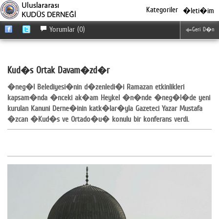
Kategoriler
�leti�im
Yorumlar (0)
Geri D�n
Kud�s Ortak Davam�zd�r
�neg�l Belediyesi�nin d�zenledi�i Ramazan etkinlikleri
kapsam�nda �nceki ak�am Heykel �n�nde �neg�l�de yeni
kurulan Kanuni Derne�inin katk�lar�yla Gazeteci Yazar Mustafa
�zcan �Kud�s ve Ortado�u� konulu bir konferans verdi.