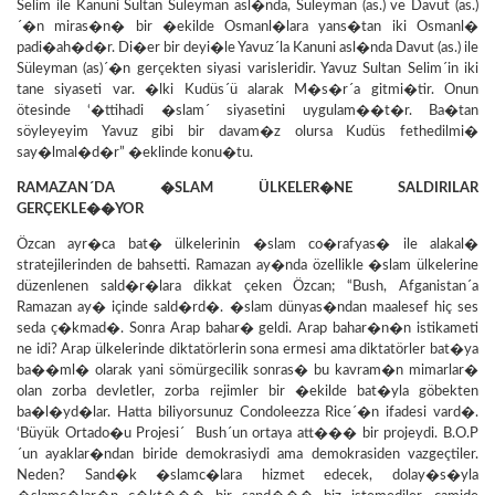
Selim ile Kanuni Sultan Süleyman asl�nda, Süleyman (as.) ve Davut (as.)
´�n miras�n� bir �ekilde Osmanl�lara yans�tan iki Osmanl�
padi�ah�d�r. Di�er bir deyi�le Yavuz´la Kanuni asl�nda Davut (as.) ile
Süleyman (as)´�n gerçekten siyasi varisleridir. Yavuz Sultan Selim´in iki
tane siyaseti var. �lki Kudüs´ü alarak M�s�r´a gitmi�tir. Onun
ötesinde ‘�ttihadi �slam´ siyasetini uygulam��t�r. Ba�tan
söyleyeyim Yavuz gibi bir davam�z olursa Kudüs fethedilmi�
say�lmal�d�r” �eklinde konu�tu.
RAMAZAN´DA �SLAM ÜLKELER�NE SALDIRILAR
GERÇEKLE��YOR
Özcan ayr�ca bat� ülkelerinin �slam co�rafyas� ile alakal�
stratejilerinden de bahsetti. Ramazan ay�nda özellikle �slam ülkelerine
düzenlenen sald�r�lara dikkat çeken Özcan; “Bush, Afganistan´a
Ramazan ay� içinde sald�rd�. �slam dünyas�ndan maalesef hiç ses
seda ç�kmad�. Sonra Arap bahar� geldi. Arap bahar�n�n istikameti
ne idi? Arap ülkelerinde diktatörlerin sona ermesi ama diktatörler bat�ya
ba��ml� olarak yani sömürgecilik sonras� bu kavram�n mimarlar�
olan zorba devletler, zorba rejimler bir �ekilde bat�yla göbekten
ba�l�yd�lar. Hatta biliyorsunuz Condoleezza Rice´�n ifadesi vard�.
‘Büyük Ortado�u Projesi´ Bush´un ortaya att��� bir projeydi. B.O.P
´un ayaklar�ndan biride demokrasiydi ama demokrasiden vazgeçtiler.
Neden? Sand�k �slamc�lara hizmet edecek, dolay�s�yla