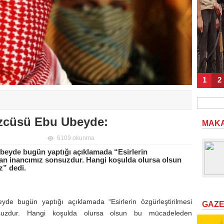
1
2
zcüsü Ebu Ubeyde:
MAK
6109 okunma
eyde bugün yaptığı açıklamada “Esirlerin
lan inancımız sonsuzdur. Hangi koşulda olursa olsun
” dedi.
e bugün yaptığı açıklamada “Esirlerin özgürleştirilmesi
GAZ
suzdur. Hangi koşulda olursa olsun bu mücadeleden