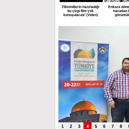
Filistinlilerin hazırladığı
Enkaza döne
bu çizgi film çok
havadan 
konuşulacak! (Video)
görüntül
1
2
3
4
5
6
7
8