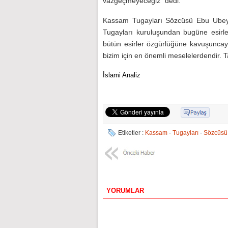
vazgeçmeyeceğiz” dedi.
Kassam Tugayları Sözcüsü Ebu Ubey
Tugayları kuruluşundan bugüne esirler
bütün esirler özgürlüğüne kavuşunca
bizim için en önemli meselelerdendir. T
İslami Analiz
Etiketler :
Kassam
-
Tugayları
-
Sözcüsü
YORUMLAR