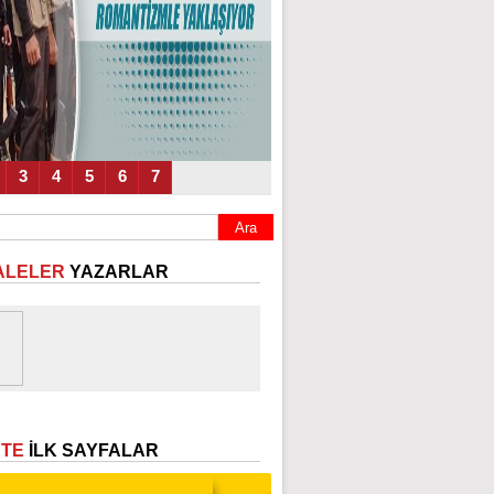
3
4
5
6
7
ALELER
YAZARLAR
ETE
İLK SAYFALAR