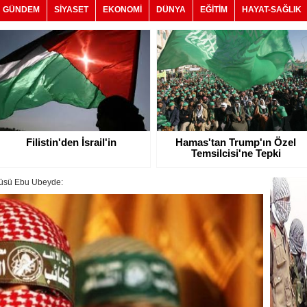
GÜNDEM
SİYASET
EKONOMİ
DÜNYA
EĞİTİM
HAYAT-SAĞLIK
Filistin'den İsrail'in
Hamas'tan Trump'ın Özel
Temsilcisi'ne Tepki
üsü Ebu Ubeyde: