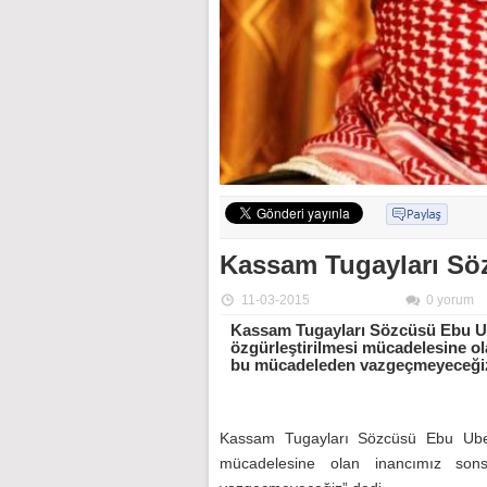
Kassam Tugayları Sö
11-03-2015
0 yorum
Kassam Tugayları Sözcüsü Ebu Ub
özgürleştirilmesi mücadelesine o
bu mücadeleden vazgeçmeyeceğiz
Kassam Tugayları Sözcüsü Ebu Ubeyd
mücadelesine olan inancımız son