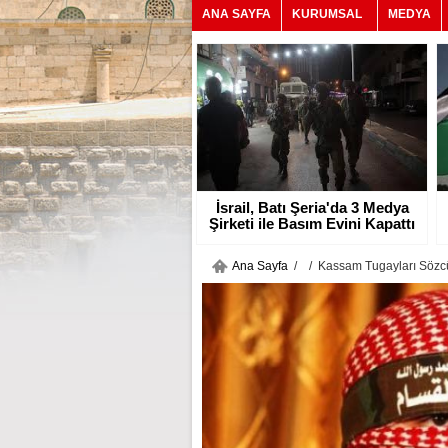
ANA SAYFA
KURUMSAL
MEDYA
İsrail, Batı Şeria'da 3 Medya
Şirketi ile Basım Evini Kapattı
Ana Sayfa
/
/ Kassam Tugayları Sözc