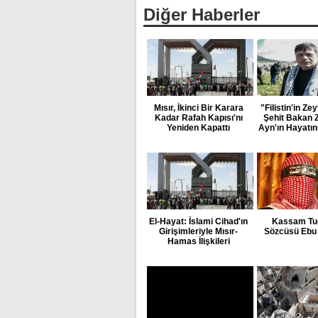
Diğer Haberler
Mısır, İkinci Bir Karara
"Filistin'in Zey
Kadar Rafah Kapısı'nı
Şehit Bakan 
Yeniden Kapattı
Ayn'ın Hayatın
El-Hayat: İslami Cihad'ın
Kassam Tug
Girişimleriyle Mısır-
Sözcüsü Ebu
Hamas İlişkileri