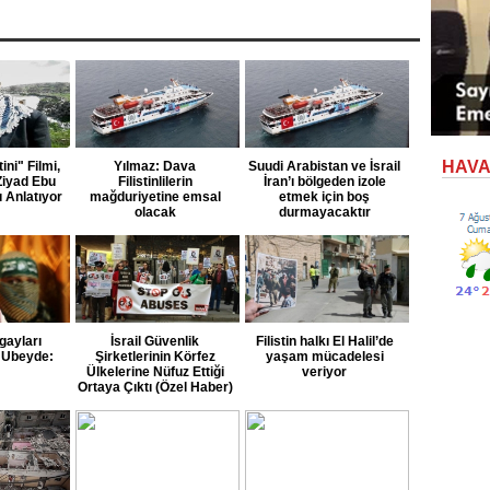
HAV
tini" Filmi,
Yılmaz: Dava
Suudi Arabistan ve İsrail
Ziyad Ebu
Filistinlilerin
İran’ı bölgeden izole
ı Anlatıyor
mağduriyetine emsal
etmek için boş
olacak
durmayacaktır
ayları
İsrail Güvenlik
Filistin halkı El Halil’de
 Ubeyde:
Şirketlerinin Körfez
yaşam mücadelesi
Ülkelerine Nüfuz Ettiği
veriyor
Ortaya Çıktı (Özel Haber)