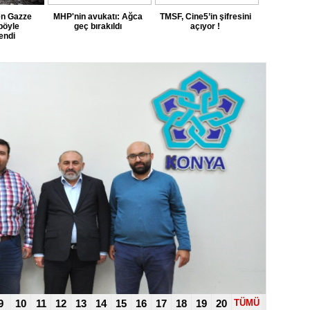
n Gazze
MHP'nin avukatı: Ağca
TMSF, Cine5’in şifresini
böyle
geç bırakıldı
açıyor !
endi
9
10
11
12
13
14
15
16
17
18
19
20
TÜMÜ