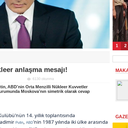
1
2
leer anlaşma mesajı!
MAK
6130 okunma
in, ABD’nin Orta Menzilli Nükleer Kuvvetler
durumunda Moskova’nın simetrik olarak cevap
ulübü'nün 14. yıllık toplantısında
GAZ
ladimir
,
'nin 1987 yılında iki ülke arasında
Putin
ABD