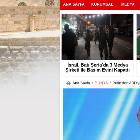
ANA SAYFA
KURUMSAL
MEDYA
İsrail, Batı Şeria'da 3 Medya
Şirketi ile Basım Evini Kapattı
Ana Sayfa
/
DÜNYA
/ Putin'den ABD'y