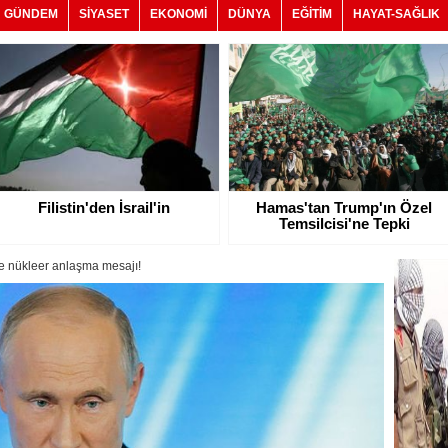
GÜNDEM
SİYASET
EKONOMİ
DÜNYA
EĞİTİM
HAYAT-SAĞLIK
Filistin'den İsrail'in
Hamas'tan Trump'ın Özel
Temsilcisi'ne Tepki
e nükleer anlaşma mesajı!