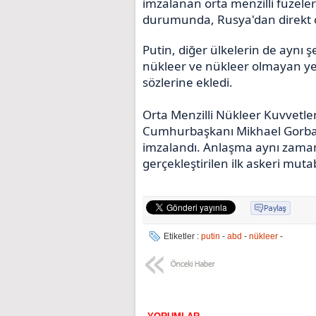
imzalanan orta menzilli füzele
durumunda, Rusya'dan direkt ol
Putin, diğer ülkelerin de ayn
nükleer ve nükleer olmayan yen
sözlerine ekledi.
Orta Menzilli Nükleer Kuvvetler
Cumhurbaşkanı Mikhael Gorbac
imzalandı. Anlaşma aynı zam
gerçekleştirilen ilk askeri muta
Etiketler :
putin
-
abd
-
nükleer
-