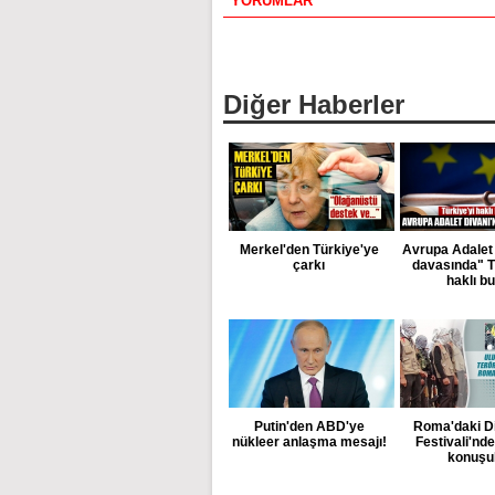
YORUMLAR
Diğer Haberler
Merkel'den Türkiye'ye
Avrupa Adalet 
çarkı
davasında" T
haklı b
Putin'den ABD'ye
Roma'daki D
nükleer anlaşma mesajı!
Festivali'nd
konuşu