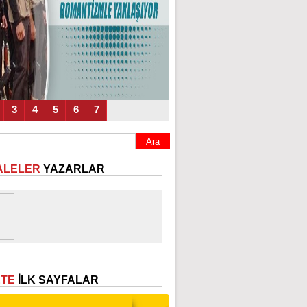
3
4
5
6
7
ALELER
YAZARLAR
ETE
İLK SAYFALAR