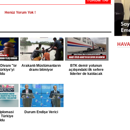
YORUM YAP
Henüz Yorum Yok !
HAV
Divanı "tır
Arakanlı Müslümanların
BTK demir yolunun
ürkiye'yi
dramı bitmiyor
açılışındaki ilk sefere
uldu
liderler de katılacak
iplomasi
Durum Endişe Verici
e Türkiye
ldu