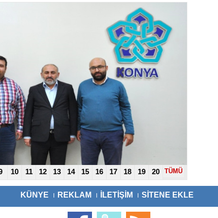
9
10
11
12
13
14
15
16
17
18
19
20
TÜMÜ
KÜNYE
REKLAM
İLETİŞİM
SİTENE EKLE
I
I
I