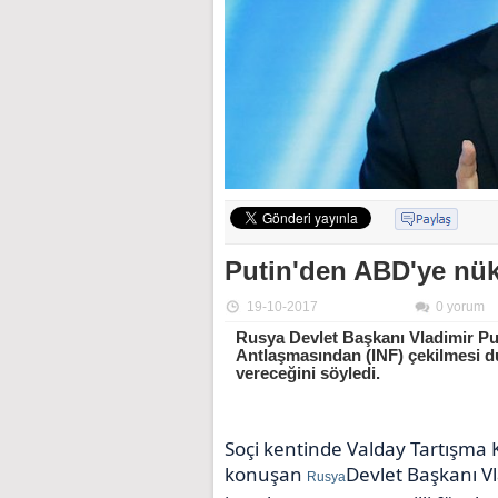
Putin'den ABD'ye nük
19-10-2017
0 yorum
Rusya Devlet Başkanı Vladimir Put
Antlaşmasından (INF) çekilmesi 
vereceğini söyledi.
Soçi kentinde Valday Tartışma K
konuşan
Devlet Başkanı V
Rusya