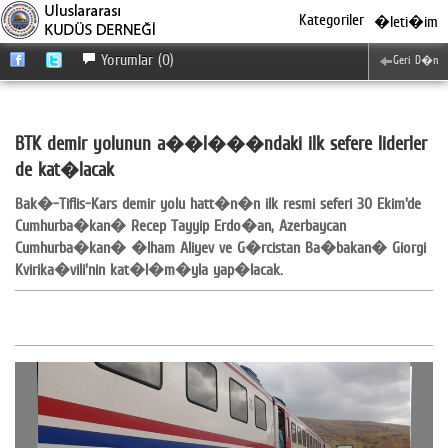
Kategoriler
�leti�im
Yorumlar (0)
Geri D�n
BTK demir yolunun a��l���ndaki ilk sefere liderler
de kat�lacak
Bak�-Tiflis-Kars demir yolu hatt�n�n ilk resmi seferi 30 Ekim'de
Cumhurba�kan� Recep Tayyip Erdo�an, Azerbaycan
Cumhurba�kan� �lham Aliyev ve G�rcistan Ba�bakan� Giorgi
Kvirika�vili'nin kat�l�m�yla yap�lacak.