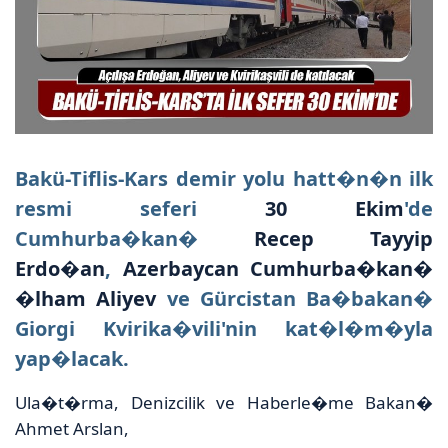
Bakü-Tiflis-Kars demir yolu hatt�n�n ilk
resmi seferi
30 E
kim
'de
Cumhurba�kan�
Recep Tayyip
Erd
o�an
,
Azerbaycan C
umhurba�kan�
�lham Aliyev
ve Gürcistan Ba�bakan�
Giorgi Kvirika�vili'nin kat�l�m�yla
yap�lacak.
Ula�t�rma, Denizcilik ve Haberle�me Bakan�
Ahmet Arslan,