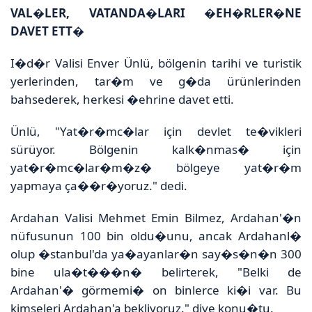
VAL�LER, VATANDA�LARI �EH�RLER�NE
DAVET ETT�
I�d�r Valisi Enver Ünlü, bölgenin tarihi ve turistik
yerlerinden, tar�m ve g�da ürünlerinden
bahsederek, herkesi �ehrine davet etti.
Ünlü, "Yat�r�mc�lar için devlet te�vikleri
sürüyor. Bölgenin kalk�nmas� için
yat�r�mc�lar�m�z� bölgeye yat�r�m
yapmaya ça��r�yoruz." dedi.
Ardahan Valisi Mehmet Emin Bilmez, Ardahan'�n
nüfusunun 100 bin oldu�unu, ancak Ardahanl�
olup �stanbul'da ya�ayanlar�n say�s�n�n 300
bine ula�t���n� belirterek, "Belki de
Ardahan'� görmemi� on binlerce ki�i var. Bu
kimseleri Ardahan'a bekliyoruz." diye konu�tu.