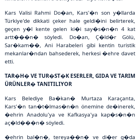
Kars Valisi Rahmi Do�an, Kars'�n son y�llarda
Türkiye'de dikkati çeker hale geldi�ini belirterek,
geçen y�l kente gelen ki�i say�s�n�n 4 kat
artt���n� söyledi. Do�an, Ç�ld�r Gölü,
Sar�kam��, Ani Harabeleri gibi kentin turistik
mekanlar�ndan bahsederek, herkesi �ehre davet
etti.
TAR�H� VE TUR�ST�K ESERLER, GIDA VE TARIM
ÜRÜNLER� TANITILIYOR
Kars Belediye Ba�kan� Murtaza Karaçanta,
Kars'�n tan�t�lmas�n�n önemine de�inerek,
�ehrin Anadolu'ya ve Kafkasya'ya kap�s�n�n
aç�ld���n� söyledi.
�ehrin bal�n�, tereya��n� ve di�er g�da