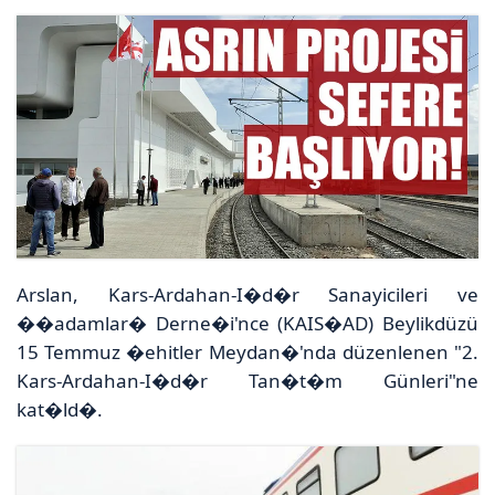
Arslan, Kars-Ardahan-I�d�r Sanayicileri ve
��adamlar� Derne�i'nce (KAIS�AD) Beylikdüzü
15 Temmuz �ehitler Meydan�'nda düzenlenen "2.
Kars-Ardahan-I�d�r Tan�t�m Günleri"ne
kat�ld�.