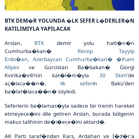
BTK DEM�R YOLUNDA �LK SEFER L�DERLER�N
KATILIMIYLA YAPILACAK
Arslan,
BT
K
demir yolu hatt�n�n
Cumhurba�kan�
Recep
Tayyip
Erdo�an
,
Azerbaycan Cumhurba�kan
� �lham
Aliyev
ve Gürcistan Ba�bakan� Giorgi
Kvirika�vili'nin kat�l�m�yla
3
0 Ekim
'de
aç�laca��n�,
ilk se
fer
in Bakü'den
ba�lat�laca��n� söyledi.
Seferlerin ba�lamas�yla sadece bir trenin hareket
etmeyece�ini dile getiren Arslan, burada bölgenin
makus talihinin de�i�ece�ini aktard�.
AK Parti taraf�ndan Kars, Ardahan ve I�d�r'a