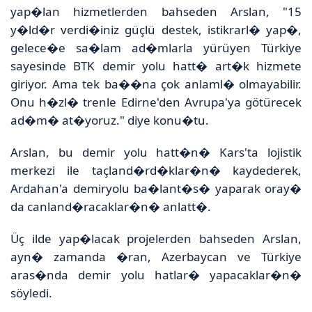
yap�lan hizmetlerden bahseden Arslan, "15
y�ld�r verdi�iniz güçlü destek, istikrarl� yap�,
gelece�e sa�lam ad�mlarla yürüyen Türkiye
sayesinde BTK demir yolu hatt� art�k hizmete
giriyor. Ama tek ba��na çok anlaml� olmayabilir.
Onu h�zl� trenle Edirne'den Avrupa'ya götürecek
ad�m� at�yoruz." diye konu�tu.
Arslan, bu demir yolu hatt�n� Kars'ta lojistik
merkezi ile taçland�rd�klar�n� kaydederek,
Ardahan'a demiryolu ba�lant�s� yaparak oray�
da canland�racaklar�n� anlatt�.
Üç ilde yap�lacak projelerden bahseden Arslan,
ayn� zamanda �ran, Azerbaycan ve Türkiye
aras�nda demir yolu hatlar� yapacaklar�n�
söyledi.