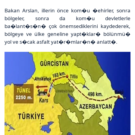
Bakan Arslan, illerin önce kom�u �ehirler, sonra
bölgeler, sonra da kom�u devletlerle
ba�lant�s�n� çok önemsediklerini kaydederek,
bölgeye ve ülke geneline yapt�klar� bölünmü�
yol ve s�cak asfalt yat�r�mlar�n� anlatt�.