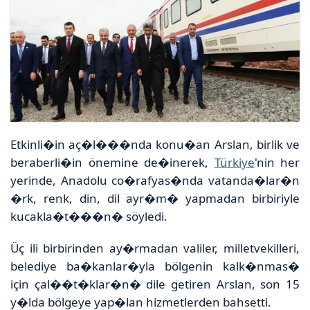
Etkinli�in aç�l���nda konu�an Arslan, birlik ve
beraberli�in önemine de�inerek,
Türkiye
'nin her
yerinde, Anadolu co�rafyas�nda vatanda�lar�n
�rk, renk, din, dil ayr�m� yapmadan birbiriyle
kucakla�t���n� söyledi.
Üç ili birbirinden ay�rmadan valiler, milletvekilleri,
belediye ba�kanlar�yla bölgenin kalk�nmas�
için çal��t�klar�n� dile getiren Arslan, son 15
y�lda bölgeye yap�lan hizmetlerden bahsetti.