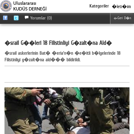
Kategoriler
�leti�im
Yorumlar (0)
Geri D�n
�srail G��leri 18 Filistinliyi G�zalt�na Ald�
�srail askerlerinin Bat� �eria'n�n �e�itli b�lgelerinde 18
Filistinliyi g�zalt�na ald��� bildirildi.