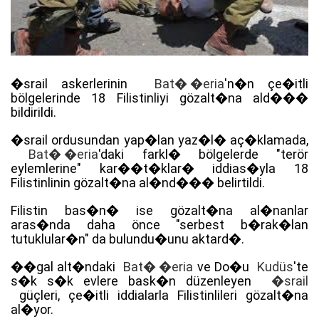
�srail askerlerinin
Bat� �eria
'n�n çe�itli
bölgelerinde 18 Filistinliyi gözalt�na ald���
bildirildi.
�srail ordusundan yap�lan yaz�l� aç�klamada,
Bat� �eria
'daki farkl� bölgelerde "terör
eylemlerine" kar��t�klar� iddias�yla 18
Filistinlinin gözalt�na al�nd��� belirtildi.
Filistin bas�n� ise gözalt�na al�nanlar
aras�nda daha önce "serbest b�rak�lan
tutuklular�n" da bulundu�unu aktard�.
��gal alt�ndaki
Bat� �eria
ve Do�u
Kudüs
'te
s�k s�k evlere bask�n düzenleyen
�srail
güçleri, çe�itli iddialarla Filistinlileri gözalt�na
al�yor.