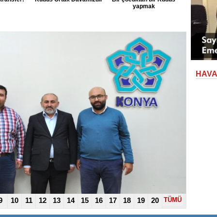
yapmak
HAV
9
10
11
12
13
14
15
16
17
18
19
20
TÜMÜ