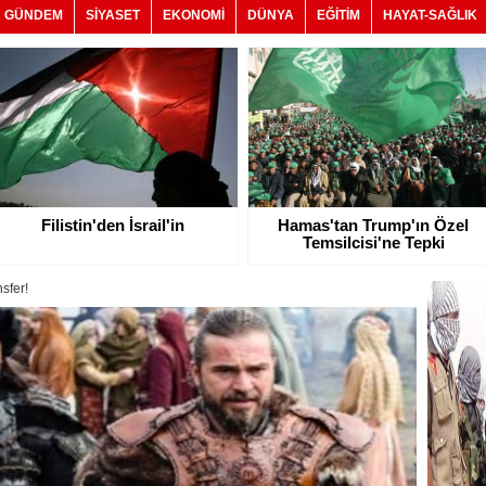
GÜNDEM
SİYASET
EKONOMİ
DÜNYA
EĞİTİM
HAYAT-SAĞLIK
Filistin'den İsrail'in
Hamas'tan Trump'ın Özel
Temsilcisi'ne Tepki
nsfer!