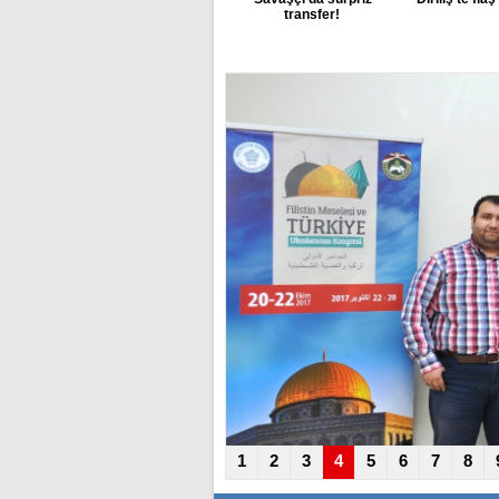
transfer!
1
2
3
4
5
6
7
8