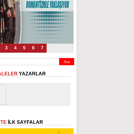
3
4
5
6
7
ALELER
YAZARLAR
ETE
İLK SAYFALAR