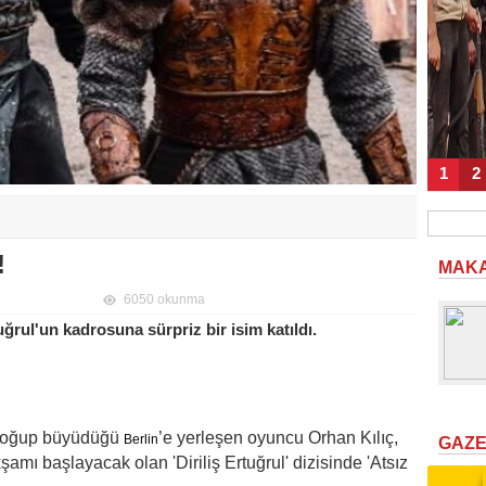
1
2
!
MAK
6050 okunma
uğrul'un kadrosuna sürpriz bir isim katıldı.
ce doğup büyüdüğü
’e yerleşen oyuncu Orhan Kılıç,
Berlin
GAZ
ı başlayacak olan 'Diriliş Ertuğrul' dizisinde 'Atsız