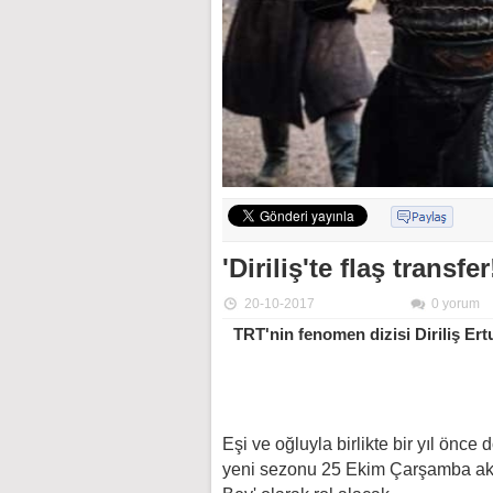
'Diriliş'te flaş transfer
20-10-2017
0 yorum
TRT'nin fenomen dizisi Diriliş Ert
Eşi ve oğluyla birlikte bir yıl ön
yeni sezonu 25 Ekim Çarşamba akşam