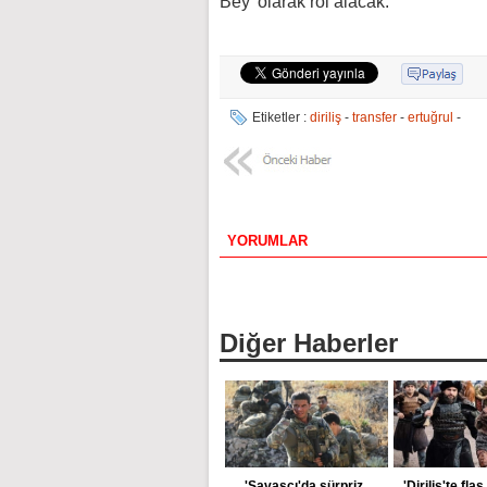
Bey' olarak rol alacak.
Etiketler :
diriliş
-
transfer
-
ertuğrul
-
YORUMLAR
Diğer Haberler
'Savaşçı'da sürpriz
'Diriliş'te fla