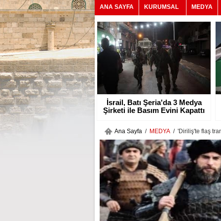
ANA SAYFA
KURUMSAL
MEDYA
İsrail, Batı Şeria'da 3 Medya
Şirketi ile Basım Evini Kapattı
Ana Sayfa
/
MEDYA
/ 'Diriliş'te flaş tra