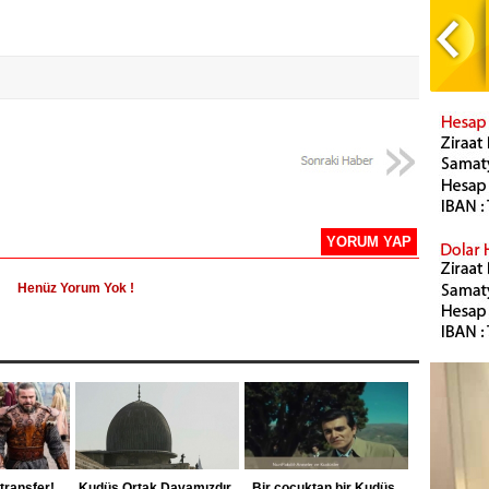
YORUM YAP
Henüz Yorum Yok !
ş transfer!
Kudüs Ortak Davamızdır
Bir çocuktan bir Kudüs