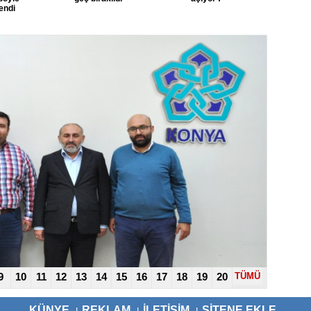
endi
9
10
11
12
13
14
15
16
17
18
19
20
TÜMÜ
KÜNYE
REKLAM
İLETİŞİM
SİTENE EKLE
I
I
I