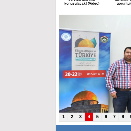
konuşulacak! (Video)
görüntül
1
2
3
4
5
6
7
8