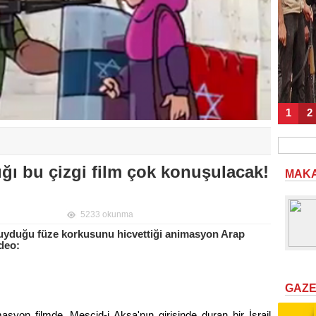
1
2
adığı bu çizgi film çok konuşulacak!
MAK
5233 okunma
n duyduğu füze korkusunu hicvettiği animasyon Arap
ideo:
GAZ
imasyon filmde, Mescid-i Aksa'nın girişinde duran bir İsrail 