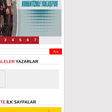
3
4
5
6
7
ALELER
YAZARLAR
ETE
İLK SAYFALAR