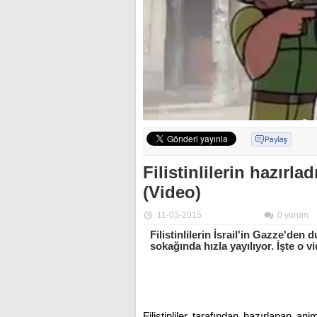
Filistinlilerin hazırl
(Video)
11-03-2015
0 yorum
Filistinlilerin İsrail'in Gazze'de
sokağında hızla yayılıyor. İşte o v
Filistinliler tarafından hazırlanan an