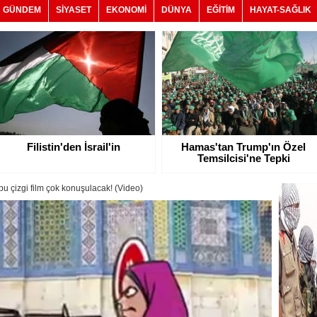
GÜNDEM
SİYASET
EKONOMİ
DÜNYA
EĞİTİM
HAYAT-SAĞLIK
Filistin'den İsrail'in
Hamas'tan Trump'ın Özel
Temsilcisi'ne Tepki
ı bu çizgi film çok konuşulacak! (Video)