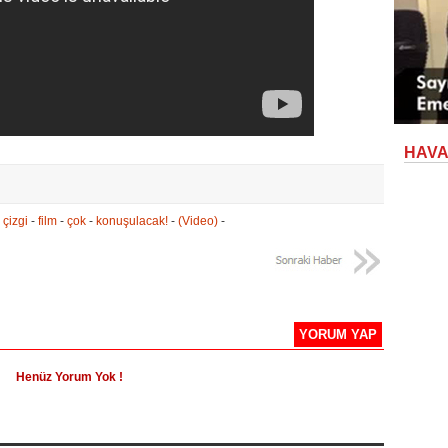
HAV
-
çizgi
-
film
-
çok
-
konuşulacak!
-
(Video)
-
YORUM YAP
Henüz Yorum Yok !