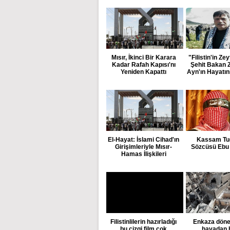
Mısır, İkinci Bir Karara
"Filistin'in Zey
Kadar Rafah Kapısı'nı
Şehit Bakan 
Yeniden Kapattı
Ayn'ın Hayatın
El-Hayat: İslami Cihad'ın
Kassam Tug
Girişimleriyle Mısır-
Sözcüsü Ebu
Hamas İlişkileri
Filistinlilerin hazırladığı
Enkaza döne
bu çizgi film çok
havadan 