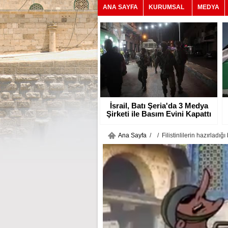
ANA SAYFA
KURUMSAL
MEDYA
İsrail, Batı Şeria'da 3 Medya
Şirketi ile Basım Evini Kapattı
Ana Sayfa
/
/ Filistinlilerin hazırladığ