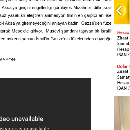
 Aksa'ya girişini engellediği görülüyor. Mizahi bir dille İsrail 
z yasakları eleştiren animasyon filmin en çarpıcı anı ise 
-i Aksa'ya giremeyeceğini anlayan kadın "Gazze'den füze 
kutarak Mescid'e giriyor.  Musevi şamdanı taşıyan bir İsrailli 
en askerin şahsın İsrail'in Gazze'nin füzelerinden duyduğu 
MASYON: