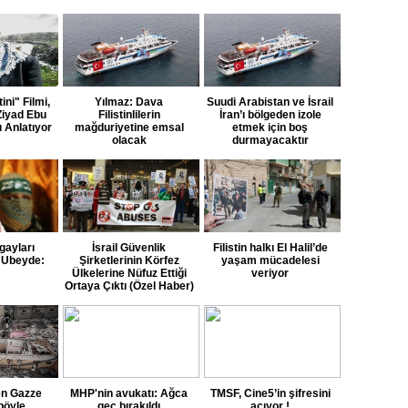
tini" Filmi,
Yılmaz: Dava
Suudi Arabistan ve İsrail
Ziyad Ebu
Filistinlilerin
İran’ı bölgeden izole
ı Anlatıyor
mağduriyetine emsal
etmek için boş
olacak
durmayacaktır
ayları
İsrail Güvenlik
Filistin halkı El Halil’de
 Ubeyde:
Şirketlerinin Körfez
yaşam mücadelesi
Ülkelerine Nüfuz Ettiği
veriyor
Ortaya Çıktı (Özel Haber)
n Gazze
MHP'nin avukatı: Ağca
TMSF, Cine5’in şifresini
böyle
geç bırakıldı
açıyor !