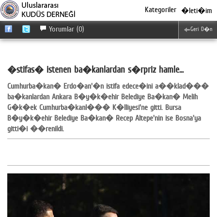
Kategoriler
�leti�im
Yorumlar (0)
Geri D�n
�stifas� istenen ba�kanlardan s�rpriz hamle...
Cumhurba�kan� Erdo�an'�n istifa edece�ini a��klad���
ba�kanlardan Ankara B�y�k�ehir Belediye Ba�kan� Melih
G�k�ek Cumhurba�kanl��� K�lliyesi'ne gitti. Bursa
B�y�k�ehir Belediye Ba�kan� Recep Altepe'nin ise Bosna'ya
gitti�i ��renildi.