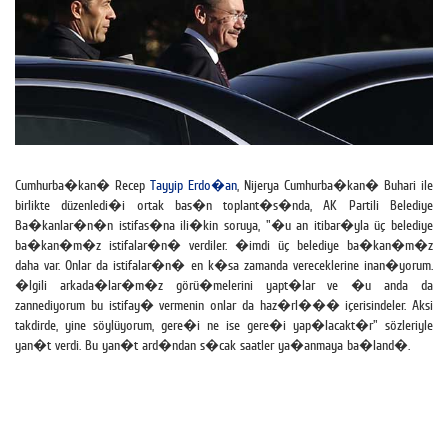
Cumhurba�kan� Recep
Tayyip Erdo�an
, Nijerya Cumhurba�kan� Buhari ile
birlikte düzenledi�i ortak bas�n toplant�s�nda, AK Partili Belediye
Ba�kanlar�n�n istifas�na ili�kin soruya, "�u an itibar�yla üç belediye
ba�kan�m�z istifalar�n� verdiler. �imdi üç belediye ba�kan�m�z
daha var. Onlar da istifalar�n� en k�sa zamanda vereceklerine inan�yorum.
�lgili arkada�lar�m�z görü�melerini yapt�lar ve �u anda da
zannediyorum bu istifay� vermenin onlar da haz�rl��� içerisindeler. Aksi
takdirde, yine söylüyorum, gere�i ne ise gere�i yap�lacakt�r" sözleriyle
yan�t verdi. Bu yan�t ard�ndan s�cak saatler ya�anmaya ba�land�.