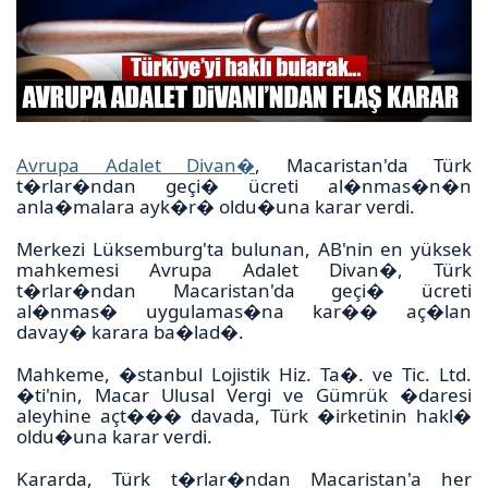
Avrupa Adalet Divan�
, Macaristan'da Türk
t�rlar�ndan geçi� ücreti al�nmas�n�n
anla�malara ayk�r� oldu�una karar verdi.
Merkezi Lüksemburg'ta bulunan, AB'nin en yüksek
mahkemesi Avrupa Adalet Divan�, Türk
t�rlar�ndan Macaristan'da geçi� ücreti
al�nmas� uygulamas�na kar�� aç�lan
davay� karara ba�lad�.
Mahkeme, �stanbul Lojistik Hiz. Ta�. ve Tic. Ltd.
�ti'nin, Macar Ulusal Vergi ve Gümrük �daresi
aleyhine açt��� davada, Türk �irketinin hakl�
oldu�una karar verdi.
Kararda, Türk t�rlar�ndan Macaristan'a her