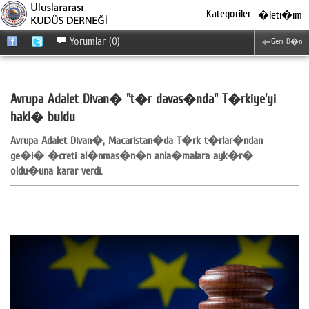
Kategoriler
�leti�im
Yorumlar (0)
Geri D�n
Avrupa Adalet Divan� "t�r davas�nda" T�rkiye'yi
hakl� buldu
Avrupa Adalet Divan�, Macaristan�da T�rk t�rlar�ndan
ge�i� �creti al�nmas�n�n anla�malara ayk�r�
oldu�una karar verdi.