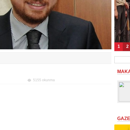
1
2
MAK
5155 okunma
GAZ