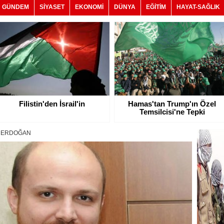
GÜNDEM
SİYASET
EKONOMİ
DÜNYA
EĞİTİM
HAYAT-SAĞLIK
Filistin'den İsrail'in
Hamas'tan Trump'ın Özel
Temsilcisi'ne Tepki
L ERDOĞAN