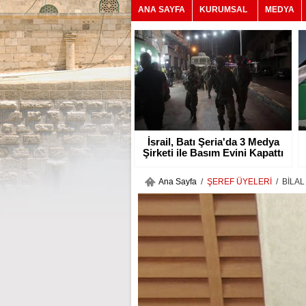
ANA SAYFA
KURUMSAL
MEDYA
İsrail, Batı Şeria'da 3 Medya
Şirketi ile Basım Evini Kapattı
Ana Sayfa
/
ŞEREF ÜYELERİ
/ BİLA