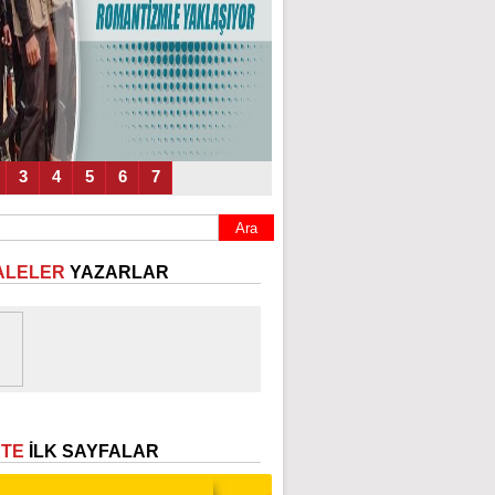
3
4
5
6
7
ALELER
YAZARLAR
ETE
İLK SAYFALAR