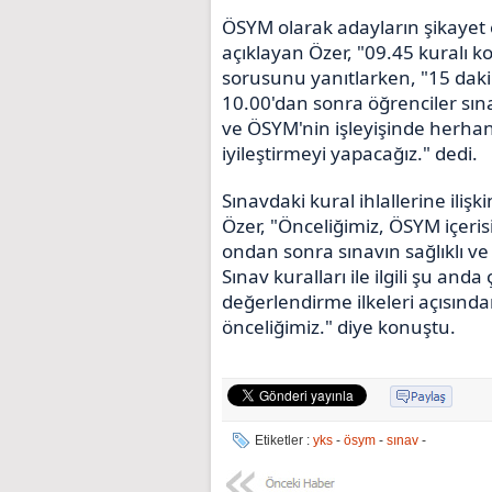
ÖSYM olarak adayların şikayet e
açıklayan Özer, "09.45 kuralı 
sorusunu yanıtlarken, "15 dakik
10.00'dan sonra öğrenciler sın
ve ÖSYM'nin işleyişinde herha
iyileştirmeyi yapacağız." dedi.
Sınavdaki kural ihlallerine ilişk
Özer, "Önceliğimiz, ÖSYM içer
ondan sonra sınavın sağlıklı ve
Sınav kuralları ile ilgili şu an
değerlendirme ilkeleri açısında
önceliğimiz." diye konuştu.
Etiketler :
yks
-
ösym
-
sınav
-