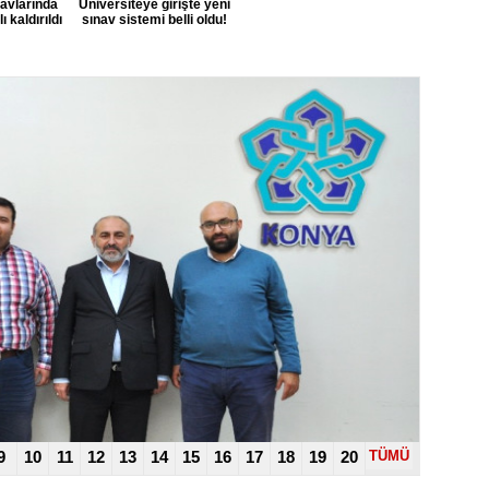
navlarında
Üniversiteye girişte yeni
 kaldırıldı
sınav sistemi belli oldu!
9
10
11
12
13
14
15
16
17
18
19
20
TÜMÜ