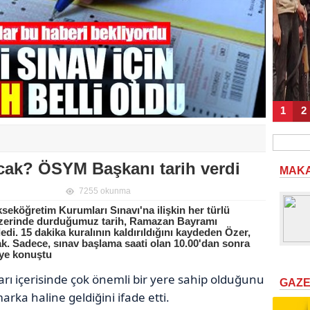
1
2
cak? ÖSYM Başkanı tarih verdi
MAK
7255 okunma
eköğretim Kurumları Sınavı'na ilişkin her türlü
, "Üzerinde durduğumuz tarih, Ramazan Bayramı
di. 15 dakika kuralının kaldırıldığını kaydeden Özer,
k. Sadece, sınav başlama saati olan 10.00'dan sonra
iye konuştu
arı içerisinde çok önemli bir yere sahip olduğunu
GAZ
rka haline geldiğini ifade etti.