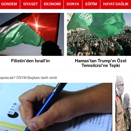
GÜNDEM
SİYASET
EKONOMİ
DÜNYA
EĞİTİM
HAYAT-SAĞLIK
Filistin'den İsrail'in
Hamas'tan Trump'ın Özel
Temsilcisi'ne Tepki
pılacak? ÖSYM Başkanı tarih verdi