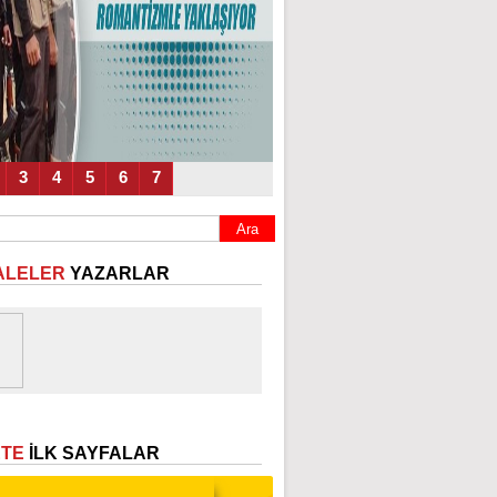
3
4
5
6
7
ALELER
YAZARLAR
ETE
İLK SAYFALAR