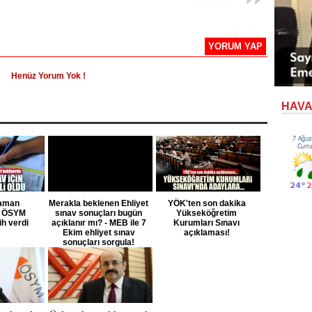
YORUM YAP
Henüz Yorum Yok !
HAV
zaman
Merakla beklenen Ehliyet
YÖK'ten son dakika
? ÖSYM
sınav sonuçları bugün
Yükseköğretim
ih verdi
açıklanır mı? - MEB ile 7
Kurumları Sınavı
Ekim ehliyet sınav
açıklaması!
sonuçları sorgula!