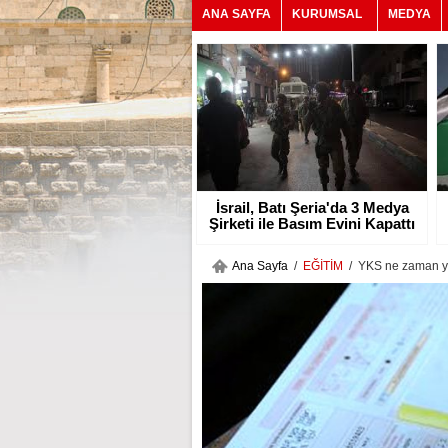
ANA SAYFA
KURUMSAL
MEDYA
İsrail, Batı Şeria'da 3 Medya
Şirketi ile Basım Evini Kapattı
Ana Sayfa
/
EĞİTİM
/ YKS ne zaman ya