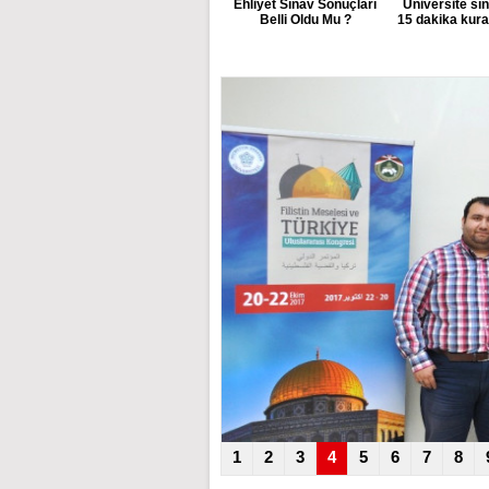
Ehliyet Sınav Sonuçları
Üniversite sı
Belli Oldu Mu ?
15 dakika kuralı
1
2
3
4
5
6
7
8