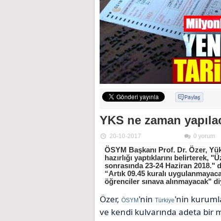
YKS ne zaman yapıla
20-10-2017
0 yorum
ÖSYM Başkanı Prof. Dr. Özer, Yüks
hazırlığı yaptıklarını belirterek
sonrasında 23-24 Haziran 2018." de
“Artık 09.45 kuralı uygulanmayaca
öğrenciler sınava alınmayacak" d
Özer,
'nin
'nin kuruml
ÖSYM
Türkiye
ve kendi kulvarında adeta bir ma