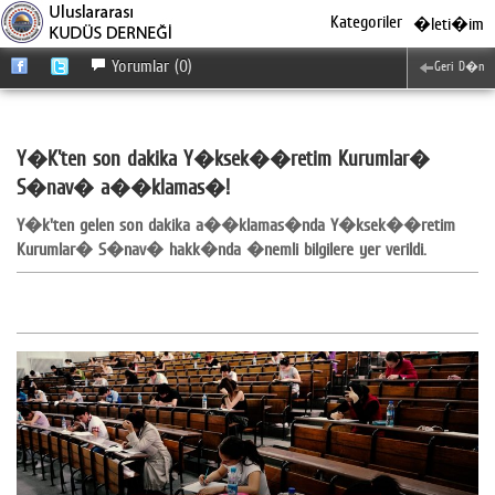
Kategoriler
�leti�im
Yorumlar (0)
Geri D�n
Y�K'ten son dakika Y�ksek��retim Kurumlar�
S�nav� a��klamas�!
Y�k'ten gelen son dakika a��klamas�nda Y�ksek��retim
Kurumlar� S�nav� hakk�nda �nemli bilgilere yer verildi.