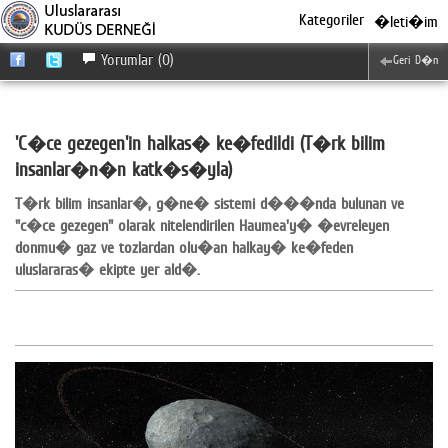
Kategoriler
�leti�im
Yorumlar (0)
Geri D�n
'C�ce gezegen'in halkas� ke�fedildi (T�rk bilim
insanlar�n�n katk�s�yla)
T�rk bilim insanlar�, g�ne� sistemi d���nda bulunan ve
"c�ce gezegen" olarak nitelendirilen Haumea'y� �evreleyen
donmu� gaz ve tozlardan olu�an halkay� ke�feden
uluslararas� ekipte yer ald�.