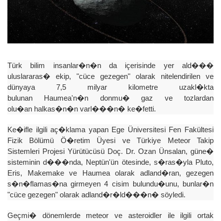
Türk bilim insanlar�n�n da içerisinde yer ald���
uluslararas� ekip, "cüce gezegen" olarak nitelendirilen ve
dünyaya 7,5 milyar kilometre uzakl�kta
bulunan Haumea'n�n donmu� gaz ve tozlardan
olu�an halkas�n�n varl���n� ke�fetti.
Ke�ifle ilgili aç�klama yapan Ege Üniversitesi Fen Fakültesi
Fizik Bölümü Ö�retim Üyesi ve Türkiye Meteor Takip
Sistemleri Projesi Yürütücüsü Doç. Dr. Ozan Ünsalan, güne�
sisteminin d���nda, Neptün'ün ötesinde, s�ras�yla Pluto,
Eris, Makemake ve Haumea olarak adland�ran, gezegen
s�n�flamas�na girmeyen 4 cisim bulundu�unu, bunlar�n
"cüce gezegen" olarak adland�r�ld���n� söyledi.
Geçmi� dönemlerde meteor ve asteroidler ile ilgili ortak