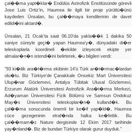
çal��ma yapt�klar� Endülüs Astrofizik Enstitüsünde görevli
Jose Luis Ortiz'in, Haumea ile ilgili bir proje yürüttü�ünü
kaydeden Ünsalan, bu çal��maya kendilerinin de davet
edildi�ini aktard�.
Ünsalan, 21 Ocak'ta saat 06.10'da yakla��k 1 dakika 50
saniye süreyle geçi� yapan Haumea'y�, dünyadaki di�er
teleskoplarla koordineli �ekilde izleyecek ekipte yer
almalar�n�n istendi�ini belirterek, �u bilgileri verdi:
"93 ki�ilik ara�t�rma ekibinin 14'ü Türk ar�t�rmac�lardan
olu�tu. Biz Türkiye'de Çanakkale Onsekiz Mart Üniversitesi
Ulup�nar Gözlemevi, Antalya Tübitak Ulusal Gözlemevi,
Erzurum Atatürk Üniversitesi Astrofizik Ara�t�rma Merkezi,
Ad�yaman Üniversitesi Fizik Bölümü ve Samsun Ondokuz
May�s Üniversitesi teleskoplar�n� kulland�k. Bu
çal��ma sonucunda önemli bir ke�if yap�ld�, Haumea
cüce gezegeninin etraf�nda halka ke�fettik. Bu
çal��mam�z Nature dergisinde 12 Ekim 2017 tarihinde
yay�nland�. Biz de bundan Türkiye olarak gurur duyduk."