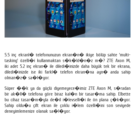
5.5 inç ekranl� telefonunuzun ekran�n� ikiye bölüp sahte ‘multi-
tasking’ özelli�i kullanmaktan s�k�ld�n�z m�? ZTE Axon M,
iki adet 5.2 inç ekran� ile diledi�inizde daha büyük tek bir ekrana,
diledi�inizde ise iki farkl� telefon ekran�na ayn� anda sahip
olman�z� sa�l�yor.
Süper ��k ya da güçlü diyemeyece�imiz ZTE Axon M, s�radan
bir ak�ll� telefona göre biraz kal�n bir tasar�ma sahip. Elbette
bu cihaz tasar�m�yla de�il i�levselli�i ile ön plana ç�k�yor.
Sahip oldu�u çift ekran ile çoklu i�lem özelli�ini son seviyede
deneyimlemenize olanak sa�l�yor.