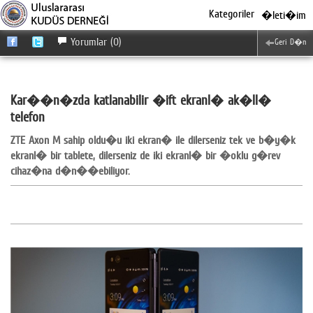
Kategoriler
�leti�im
Yorumlar (0)
Geri D�n
Kar��n�zda katlanabilir �ift ekranl� ak�ll�
telefon
ZTE Axon M sahip oldu�u iki ekran� ile dilerseniz tek ve b�y�k
ekranl� bir tablete, dilerseniz de iki ekranl� bir �oklu g�rev
cihaz�na d�n��ebiliyor.