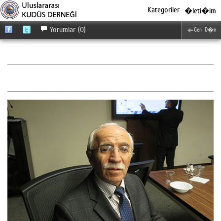
Kategoriler
�leti�im
Yorumlar (0)
Geri D�n