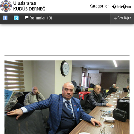
Kategoriler
�leti�im
Yorumlar (0)
Geri D�n