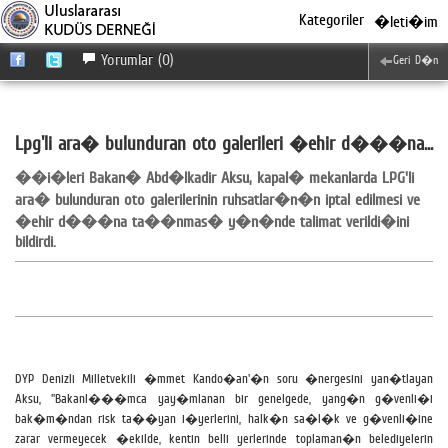
Kategoriler
�leti�im
Yorumlar (0)
Geri D�n
Lpg'li ara� bulunduran oto galerileri �ehir d���na...
��i�leri Bakan� Abd�lkadir Aksu, kapal� mekanlarda LPG'li
ara� bulunduran oto galerilerinin ruhsatlar�n�n iptal edilmesi ve
�ehir d���na ta��nmas� y�n�nde talimat verildi�ini
bildirdi.
DYP Denizli Milletvekili �mmet Kando�an'�n soru �nergesini yan�tlayan
Aksu, ''Bakanl���mca yay�mlanan bir genelgede, yang�n g�venli�i
bak�m�ndan risk ta��yan i�yerlerini, halk�n sa�l�k ve g�venli�ine
zarar vermeyecek �ekilde, kentin belli yerlerinde toplaman�n belediyelerin