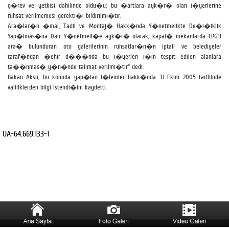
g�rev ve yetkisi dahilinde oldu�u; bu �artlara ayk�r� olan i�yerlerine
ruhsat verilmemesi gerekti�i bildirilmi�tir.
Ara�lar�n �mal, Tadil ve Montaj� Hakk�nda Y�netmelikte De�i�iklik
Yap�lmas�na Dair Y�netmeli�e ayk�r� olarak, kapal� mekanlarda LPG'li
ara� bulunduran oto galerilerinin ruhsatlar�n�n iptali ve belediyeler
taraf�ndan �ehir d���nda bu i�yerleri i�in tespit edilen alanlara
ta��nmas� y�n�nde talimat verilmi�tir'' dedi.
Bakan Aksu, bu konuda yap�lan i�lemler hakk�nda 31 Ekim 2005 tarihinde
valiliklerden bilgi istendi�ini kaydetti.
UA-64.669.133-1